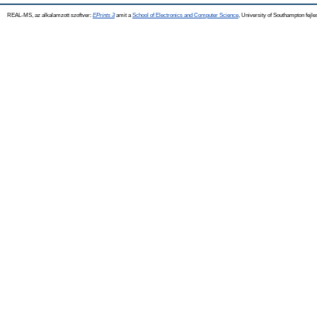
REAL-MS, az alkalamzott szoftver:
EPrints 3
amit a
School of Electronics and Computer Science
, University of Southampton fejle