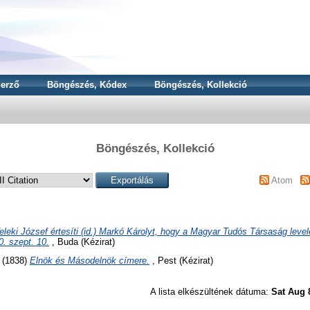
erző
Böngészés, Kódex
Böngészés, Kollekció
Böngészés, Kollekció
Atom
eleki József értesíti (id.) Markó Károlyt, hogy a Magyar Tudós Társaság leve
0. szept. 10.
, Buda (Kézirat)
(1838)
Elnök és Másodelnök címere.
, Pest (Kézirat)
A lista elkészültének dátuma:
Sat Aug 