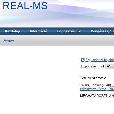
REAL-MS
Kezdőlap
Információ
Böngészés, Év
Böngészés, Sz
Belépés
Egy szinttel feljebb
Exportálás mint
Tételek száma:
2
.
Teleki, József
(1840)
T
választotta. Buda, 184
MEGHATÁROZATLAN 