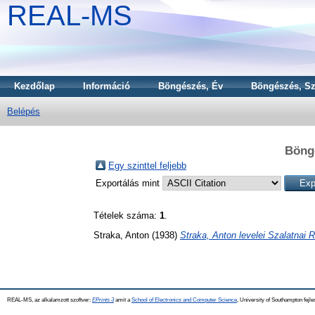
REAL-MS
Kezdőlap
Információ
Böngészés, Év
Böngészés, Sz
Belépés
Böngé
Egy szinttel feljebb
Exportálás mint
Tételek száma:
1
.
Straka, Anton
(1938)
Straka, Anton levelei Szalatnai
REAL-MS, az alkalamzott szoftver:
EPrints 3
amit a
School of Electronics and Computer Science
, University of Southampton fejle