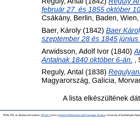
Reguly, Antal
(1842)
Reguly An
február 27. és 1855 október 10
Csákány, Berlin, Baden, Wien,
Baer, Károly
(1842)
Baer Károl
szeptember 28 és 1845 június 
Arwidsson, Adolf Ivor
(1840)
A
Antalnak 1840 október 6-án.
, 
Reguly, Antal
(1838)
Regulyana
Magyarország, Galícia, Morvao
A lista elkészültének d
REAL-MS, az alkalamzott szoftver:
EPrints 3
amit a
School of Electronics and Computer Science
, University of Southampton fejle