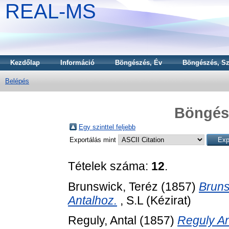
REAL-MS
Kezdőlap
Információ
Böngészés, Év
Böngészés, Sz
Belépés
Böngész
Egy szinttel feljebb
Exportálás mint
Tételek száma:
12
.
Brunswick, Teréz
(1857)
Bruns
Antalhoz.
, S.L (Kézirat)
Reguly, Antal
(1857)
Reguly An