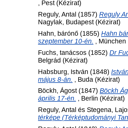
, Pest (Kézirat)
Reguly, Antal
(1857)
Reguly An
Nagylak, Budapest (Kézirat)
Hahn, bárónő
(1855)
Hahn bár
szeptember 10-én.
, München (
Fuchs, tanácsos
(1852)
Dr Fuc
Belgrád (Kézirat)
Habsburg, István
(1848)
Istvá
május 8-án.
, Buda (Kézirat)
Böckh, Ágost
(1847)
Böckh Ágo
április 17-én.
, Berlin (Kézirat)
Reguly, Antal
és
Stegena, Lajo
térképe (Térképtudományi Ta