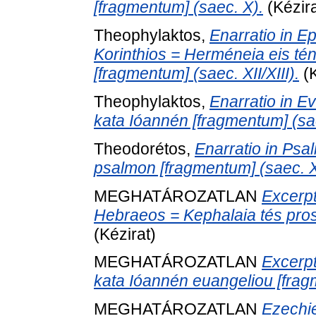
[fragmentum] (saec. X).
(Kézira
Theophylaktos,
Enarratio in Ep
Korinthios = Herméneia eis tén
[fragmentum] (saec. XII/XIII).
(K
Theophylaktos,
Enarratio in E
kata Ióannén [fragmentum] (sae
Theodorétos,
Enarratio in Psa
psalmon [fragmentum] (saec. XI
MEGHATÁROZATLAN
Excerpt
Hebraeos = Kephalaia tés pros 
(Kézirat)
MEGHATÁROZATLAN
Excerpt
kata Ióannén euangeliou [frag
MEGHATÁROZATLAN
Ezechie