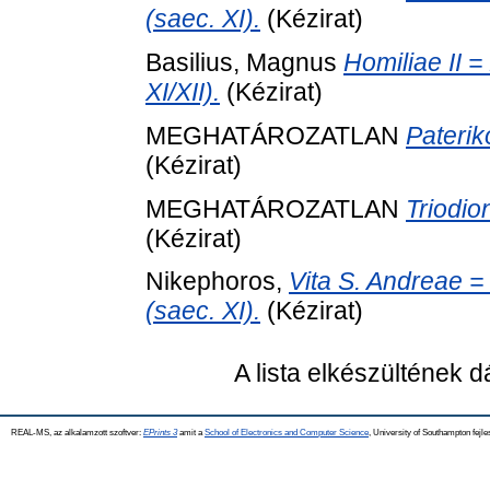
(saec. XI).
(Kézirat)
Basilius, Magnus
Homiliae II =
XI/XII).
(Kézirat)
MEGHATÁROZATLAN
Paterik
(Kézirat)
MEGHATÁROZATLAN
Triodio
(Kézirat)
Nikephoros,
Vita S. Andreae =
(saec. XI).
(Kézirat)
A lista elkészültének 
REAL-MS, az alkalamzott szoftver:
EPrints 3
amit a
School of Electronics and Computer Science
, University of Southampton fejle