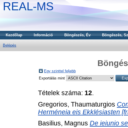
REAL-MS
Kezdőlap
Információ
Böngészés, Év
Böngészés, Sz
Belépés
Böngész
Egy szinttel feljebb
Exportálás mint
Tételek száma:
12
.
Gregorios, Thaumaturgios
Com
Herméneia eis Ekklésiasten [fr
Basilius, Magnus
De ieiunio se