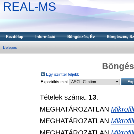
REAL-MS
Kezdőlap
Információ
Böngészés, Év
Böngészés, Sz
Belépés
Böngész
Egy szinttel feljebb
Exportálás mint
Tételek száma:
13
.
MEGHATÁROZATLAN
Mikrofi
MEGHATÁROZATLAN
Mikrofi
MEGHATÁROZATLAN
Mikrofi