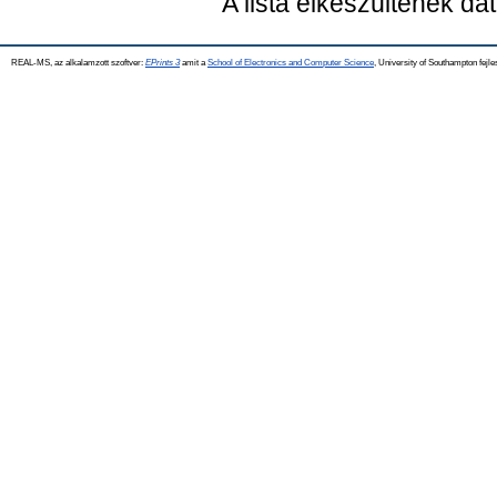
A lista elkészültének d
REAL-MS, az alkalamzott szoftver:
EPrints 3
amit a
School of Electronics and Computer Science
, University of Southampton fejle