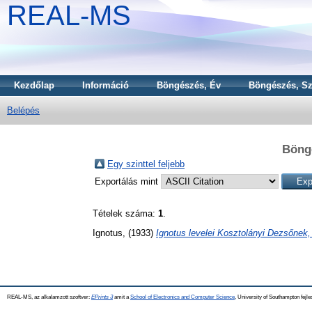
REAL-MS
Kezdőlap
Információ
Böngészés, Év
Böngészés, Sz
Belépés
Böngé
Egy szinttel feljebb
Exportálás mint
Tételek száma:
1
.
Ignotus,
(1933)
Ignotus levelei Kosztolányi Dezsőnek,
REAL-MS, az alkalamzott szoftver:
EPrints 3
amit a
School of Electronics and Computer Science
, University of Southampton fejle