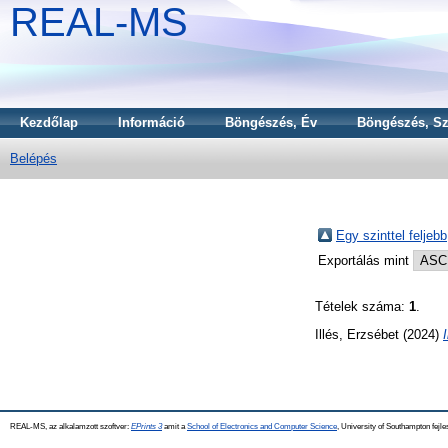
REAL-MS
Kezdőlap
Információ
Böngészés, Év
Böngészés, Sz
Belépés
Egy szinttel feljebb
Exportálás mint
Tételek száma:
1
.
Illés, Erzsébet
(2024)
REAL-MS, az alkalamzott szoftver:
EPrints 3
amit a
School of Electronics and Computer Science
, University of Southampton fejle