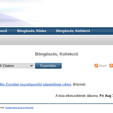
erző
Böngészés, Kódex
Böngészés, Kollekció
Böngészés, Kollekció
Atom
Illés Erzsébet összehasonlító planetológiai cikkei.
(Kézirat)
A lista elkészültének dátuma:
Fri Aug 
sztett.
További információk és fejlesztők
.