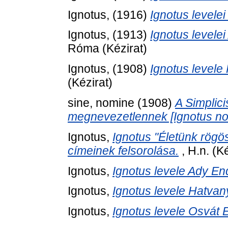
Ignotus,
(1916)
Ignotus levele
Ignotus,
(1913)
Ignotus levele
Róma (Kézirat)
Ignotus,
(1908)
Ignotus levele
(Kézirat)
sine, nomine
(1908)
A Simplici
megnevezetlennek [Ignotus no
Ignotus,
Ignotus "Életünk rögö
címeinek felsorolása.
, H.n. (Ké
Ignotus,
Ignotus levele Ady En
Ignotus,
Ignotus levele Hatvan
Ignotus,
Ignotus levele Osvát 