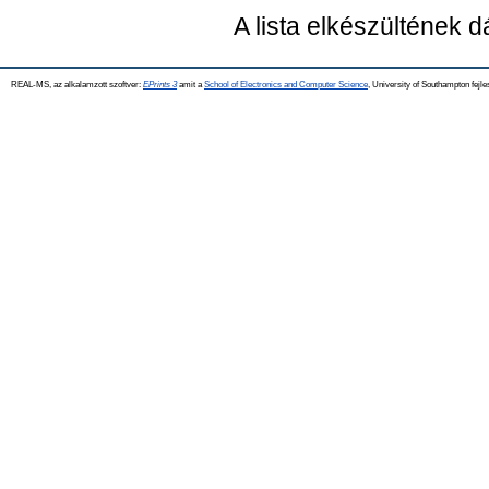
A lista elkészültének 
REAL-MS, az alkalamzott szoftver:
EPrints 3
amit a
School of Electronics and Computer Science
, University of Southampton fejle