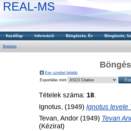
REAL-MS
Kezdőlap
Információ
Böngészés, Év
Böngészés, Sz
Belépés
Böngész
Egy szinttel feljebb
Exportálás mint
Tételek száma:
18
.
Ignotus,
(1949)
Ignotus levele
Tevan, Andor
(1949)
Tevan And
(Kézirat)