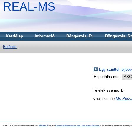
REAL-MS
Kezdőlap
Információ
Böngészés, Év
Böngészés, Sz
Belépés
Egy szinttel feljebb
Exportálás mint
Tételek száma:
1
.
sine, nomine
Ms Perzsa
REAL-MS, az alkalamzott szoftver:
EPrints 3
amit a
School of Electronics and Computer Science
, University of Southampton fejle