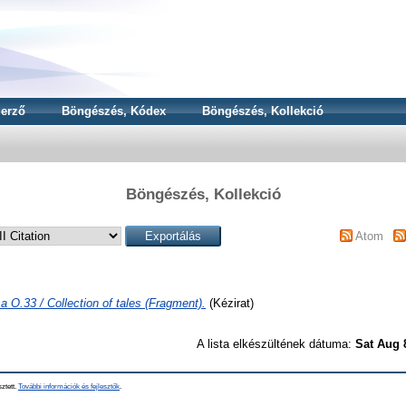
erző
Böngészés, Kódex
Böngészés, Kollekció
Böngészés, Kollekció
Atom
 O.33 / Collection of tales (Fragment).
(Kézirat)
A lista elkészültének dátuma:
Sat Aug 
sztett.
További információk és fejlesztők
.