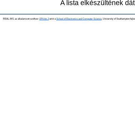
A lista elkészültének d
REAL-MS, az alkalamzott szoftver:
EPrints 3
amit a
School of Electronics and Computer Science
, University of Southampton fejle