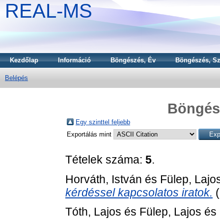
REAL-MS
Kezdőlap
Információ
Böngészés, Év
Böngészés, Sz
Belépés
Böngész
Egy szinttel feljebb
Exportálás mint
Tételek száma:
5
.
Horváth, István
és
Fülep, Lajo
kérdéssel kapcsolatos iratok.
(
Tóth, Lajos
és
Fülep, Lajos
és