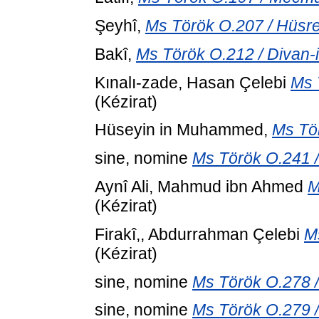
Şeyhî,
Ms Török O.207 / Hüsrev
Bakî,
Ms Török O.212 / Divan-i
Kınalı-zade, Hasan Çelebi
Ms 
(Kézirat)
Hüseyin in Muhammed,
Ms Tör
sine, nomine
Ms Török O.241 / 
Aynî Ali, Mahmud ibn Ahmed
M
(Kézirat)
Firakî,, Abdurrahman Çelebi
M
(Kézirat)
sine, nomine
Ms Török O.278 / 
sine, nomine
Ms Török O.279 