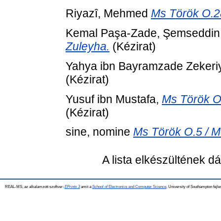
Riyazî, Mehmed
Ms Török O.2
Kemal Paşa-Zade, Şemseddi
Zuleyha.
(Kézirat)
Yahya ibn Bayramzade Zekeri
(Kézirat)
Yusuf ibn Mustafa,
Ms Török O.
(Kézirat)
sine, nomine
Ms Török O.5 / 
A lista elkészültének 
REAL-MS, az alkalamzott szoftver:
EPrints 3
amit a
School of Electronics and Computer Science
, University of Southampton fejle