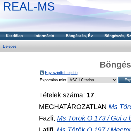
REAL-MS
Kezdőlap
Információ
Böngészés, Év
Böngészés, Sz
Belépés
Böngész
Egy szinttel feljebb
Exportálás mint
Tételek száma:
17
.
MEGHATÁROZATLAN
Ms Törö
Fazlî,
Ms Török O.173 / Gül u b
Latifî,
Ms Török O.197 / Mecm