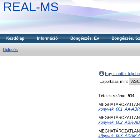
REAL-MS
Kezdőlap
Információ
Böngészés, Év
Böngészés, Sz
Belépés
Egy szinttel feljebb
Exportálás mint
Tételek száma:
514
.
MEGHATÁROZATLAN 
könyvek_001_AA-ABP
MEGHATÁROZATLAN 
könyvek_002_ABR-AD
MEGHATÁROZATLAN 
könyvek_003_ADAM-