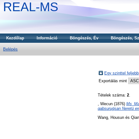
REAL-MS
Kezdőlap
Információ
Böngészés, Év
Böngészés, Sz
Belépés
Egy szinttel feljebb
Exportálás mint
Tételek száma:
2
.
, Wecun
(1876)
Ms_Man
qabsuruġsan Neretü e
Wang, Housun
és
Qian