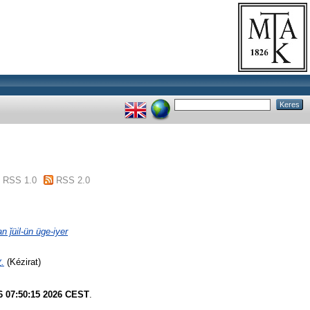
RSS 1.0
RSS 2.0
 ǰüil-ün üge-iyer
.
(Kézirat)
6 07:50:15 2026 CEST
.