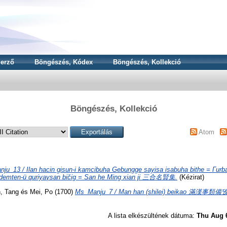
erző
Böngészés, Kódex
Böngészés, Kollekció
Böngészés, Kollekció
Atom
ju_13 / Ilan hacin gisun-i kamcibuha Gebungge sayisa isabuha bithe = Γurban
rdemten-ü quriyaγsan bičig = San he Ming xian ji 三合名賢集.
(Kézirat)
, Tang
és
Mei, Po
(1700)
Ms_Manju_7 / Man han (shilei) beikao 滿漢事類備攷
A lista elkészültének dátuma:
Thu Aug 