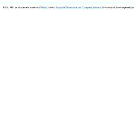
REAL-MS, az alkalamzott szoftver:
EPrints 3
amit a
School of Electronics and Computer Science
, University of Southampton fejle