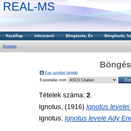
REAL-MS
Kezdőlap
Információ
Böngészés, Év
Böngészés, Sz
Belépés
Böngész
Egy szinttel feljebb
Exportálás mint
Tételek száma:
2
.
Ignotus,
(1916)
Ignotus levele
Ignotus,
Ignotus levele Ady En