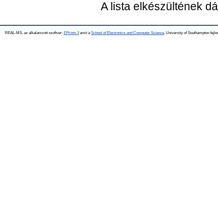
A lista elkészültének 
REAL-MS, az alkalamzott szoftver:
EPrints 3
amit a
School of Electronics and Computer Science
, University of Southampton fejle