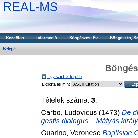
REAL-MS
Kezdőlap
Információ
Böngészés, Év
Böngészés, Sz
Belépés
Böngész
Egy szinttel feljebb
Exportálás mint
Tételek száma:
3
.
Carbo, Ludovicus
(1473)
De di
gestis dialogus = Mátyás király d
Guarino, Veronese
Baptistae 