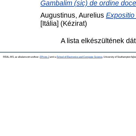
Gambalim (sic) de ordine doce
Augustinus, Aurelius
Expositio
[Itália] (Kézirat)
A lista elkészültének d
REAL-MS, az alkalamzott szoftver:
EPrints 3
amit a
School of Electronics and Computer Science
, University of Southampton fejle