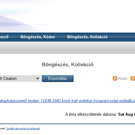
erző
Böngészés, Kódex
Böngészés, Kollekció
Böngészés, Kollekció
Atom
badságszerető ember: [1938-1940 körül kelt politikai tízparancsolat-próbálko
A lista elkészültének dátuma:
Sat Aug 
sztett.
További információk és fejlesztők
.