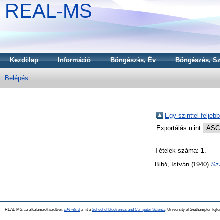
REAL-MS
Kezdőlap
Információ
Böngészés, Év
Böngészés, Sz
Belépés
Egy szinttel feljebb
Exportálás mint
Tételek száma:
1
.
Bibó, István
(1940)
Sza
REAL-MS, az alkalamzott szoftver:
EPrints 3
amit a
School of Electronics and Computer Science
, University of Southampton fejle