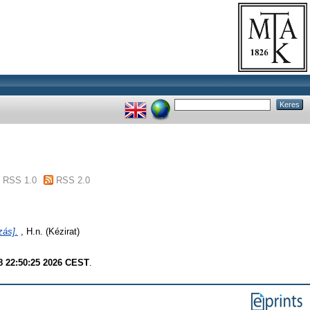
RSS 1.0
RSS 2.0
zás].
, H.n. (Kézirat)
8 22:50:25 2026 CEST
.