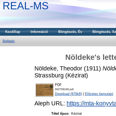
REAL-MS
Kezdőlap
Információ
Böngészés, Év
Böngészés, Sz
Belépés
Nöldeke's lett
Nöldeke, Theodor
(1911)
Nölde
Strassburg (Kézirat)
PDF
000758248.pdf
Download (970kB)
|
Előzetes bemutató
Aleph URL:
https://mta-konyvt
Tétel típus:
Kézirat