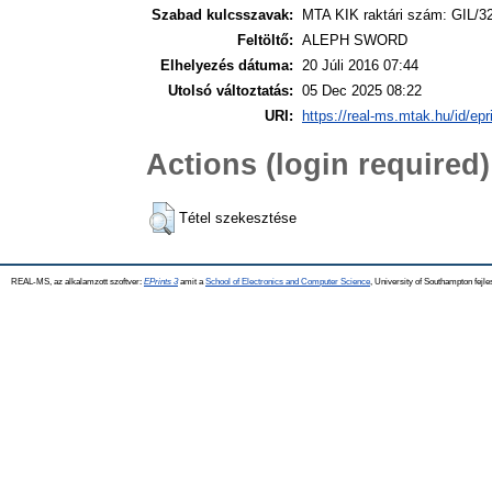
Szabad kulcsszavak:
MTA KIK raktári szám: GIL/3
Feltöltő:
ALEPH SWORD
Elhelyezés dátuma:
20 Júli 2016 07:44
Utolsó változtatás:
05 Dec 2025 08:22
URI:
https://real-ms.mtak.hu/id/epr
Actions (login required)
Tétel szekesztése
REAL-MS, az alkalamzott szoftver:
EPrints 3
amit a
School of Electronics and Computer Science
, University of Southampton fejle