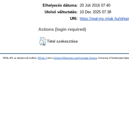
Elhelyezés dátuma:
20 Júli 2016 07:40
Utolsó változtatás:
10 Dec 2025 07:38
URI:
https://real-ms.mtak.hu/id/ep
Actions (login required)
Tétel szekesztése
REAL-MS, az alkalamzott szoftver:
EPrints 3
amit a
School of Electronics and Computer Science
, University of Southampton fejle