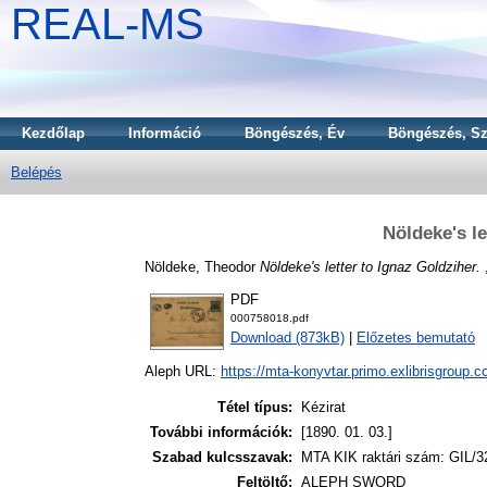
REAL-MS
Kezdőlap
Információ
Böngészés, Év
Böngészés, Sz
Belépés
Nöldeke's le
Nöldeke, Theodor
Nöldeke's letter to Ignaz Goldziher.
,
PDF
000758018.pdf
Download (873kB)
|
Előzetes bemutató
Aleph URL:
https://mta-konyvtar.primo.exlibrisgroup.
Tétel típus:
Kézirat
További információk:
[1890. 01. 03.]
Szabad kulcsszavak:
MTA KIK raktári szám: GIL/3
Feltöltő:
ALEPH SWORD