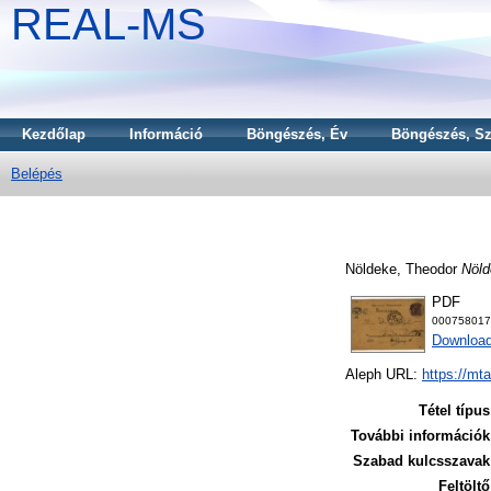
REAL-MS
Kezdőlap
Információ
Böngészés, Év
Böngészés, Sz
Belépés
Nöldeke, Theodor
Nöld
PDF
000758017
Download
Aleph URL:
https://mt
Tétel típus
További információk
Szabad kulcsszavak
Feltöltő