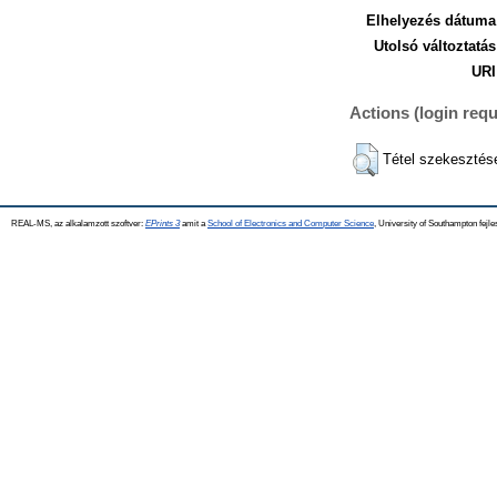
Elhelyezés dátuma
Utolsó változtatás
URI
Actions (login requ
Tétel szekesztés
REAL-MS, az alkalamzott szoftver:
EPrints 3
amit a
School of Electronics and Computer Science
, University of Southampton fejle