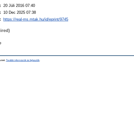
:
20 Júli 2016 07:40
:
10 Dec 2025 07:38
:
https://real-ms.mtak.hu/id/eprint/9745
ired)
e
sztett.
További információk és fejlesztők
.