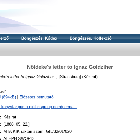
erző
Böngészés, Kódex
Böngészés, Kollekció
Nöldeke's letter to Ignaz Goldziher
eke's letter to Ignaz Goldziher.
, [Strassburg] (Kézirat)
.pdf
 (894kB)
|
Előzetes bemutató
a-konyvtar.primo.exlibrisgroup.com/perma...
:
Kézirat
:
[1888. 05. 22.]
:
MTA KIK raktári szám: GIL/32/01/020
:
ALEPH SWORD