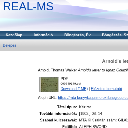
REAL-MS
Kezdőlap
Információ
Böngészés, Év
Böngészés, Sz
Belépés
Arnold's le
Arnold, Thomas Walker
Arnold's letter to Ignaz Goldzi
PDF
000749149.pdf
Download (1MB)
|
Előzetes bemutató
Aleph URL:
https://mta-konyvtar.primo.exlibrisgroup.
Tétel típus:
Kézirat
További információk:
[1903.] 08. 14
Szabad kulcsszavak:
MTA KIK raktári szám: GIL/0
Feltöltő:
ALEPH SWORD