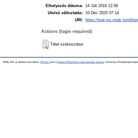
Elhelyezés dátuma:
14 Júli 2016 12:06
Utolsó változtatás:
10 Dec 2025 07:14
URI:
https://real-ms.mtak.hu/id/epr
Actions (login required)
Tétel szekesztése
REAL-MS, az alkalamzott szoftver:
EPrints 3
amit a
School of Electronics and Computer Science
, University of Southampton fejle