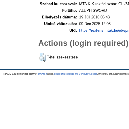
Szabad kulcsszavak:
MTA KIK raktári szám: GIL/3
Feltöltő:
ALEPH SWORD
Elhelyezés dátuma:
19 Júli 2016 06:43
Utolsó változtatás:
09 Dec 2025 12:03
URI:
https://real-ms.mtak.hu/id/epr
Actions (login required)
Tétel szekesztése
REAL-MS, az alkalamzott szoftver:
EPrints 3
amit a
School of Electronics and Computer Science
, University of Southampton fejle