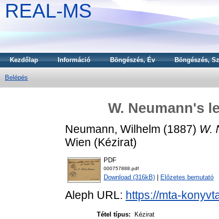
REAL-MS
Kezdőlap
Információ
Böngészés, Év
Böngészés, Sz
Belépés
W. Neumann's let
Neumann, Wilhelm
(1887)
W. 
Wien (Kézirat)
PDF
000757888.pdf
Download (316kB)
|
Előzetes bemutató
Aleph URL:
https://mta-konyvt
Tétel típus:
Kézirat