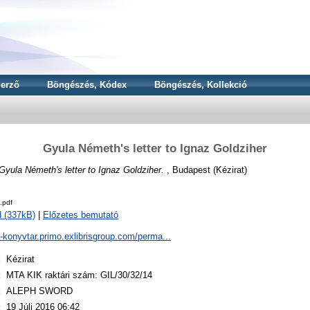
erző
Böngészés, Kódex
Böngészés, Kollekció
Gyula Németh's letter to Ignaz Goldziher
Gyula Németh's letter to Ignaz Goldziher.
, Budapest (Kézirat)
.pdf
 (337kB)
|
Előzetes bemutató
a-konyvtar.primo.exlibrisgroup.com/perma...
:
Kézirat
:
MTA KIK raktári szám: GIL/30/32/14
:
ALEPH SWORD
:
19 Júli 2016 06:42