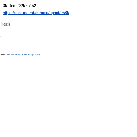
:
05 Dec 2025 07:52
:
https://real-ms.mtak.hu/id/eprint/9585
ired)
e
sztett.
További információk és fejlesztők
.