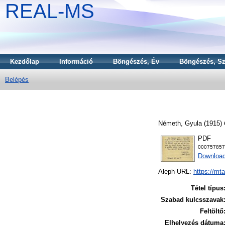
REAL-MS
Kezdőlap
Információ
Böngészés, Év
Böngészés, Sz
Belépés
Németh, Gyula
(1915)
PDF
000757857
Download
Aleph URL:
https://mt
Tétel típus
Szabad kulcsszavak
Feltöltő
Elhelyezés dátuma