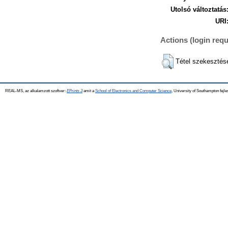
Utolsó változtatás
URI
Actions (login requ
Tétel szekesztés
REAL-MS, az alkalamzott szoftver:
EPrints 3
amit a
School of Electronics and Computer Science
, University of Southampton fejle