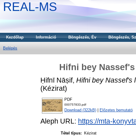
REAL-MS
Kezdőlap
Információ
Böngészés, Év
Böngészés, Sz
Belépés
Hifni bey Nassef's
Ḥifnī Nāṣif,
Hifni bey Nassef's l
(Kézirat)
PDF
000757833.pdf
Download (322kB)
|
Előzetes bemutató
Aleph URL:
https://mta-konyvt
Tétel típus:
Kézirat