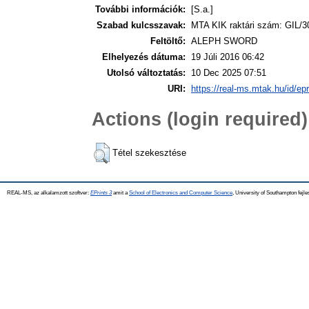
További információk:
[S.a.]
Szabad kulcsszavak:
MTA KIK raktári szám: GIL/3
Feltöltő:
ALEPH SWORD
Elhelyezés dátuma:
19 Júli 2016 06:42
Utolsó változtatás:
10 Dec 2025 07:51
URI:
https://real-ms.mtak.hu/id/ep
Actions (login required)
Tétel szekesztése
REAL-MS, az alkalamzott szoftver:
EPrints 3
amit a
School of Electronics and Computer Science
, University of Southampton fejle