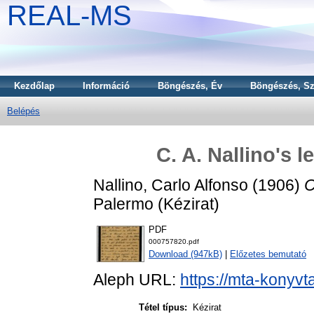
REAL-MS
Kezdőlap
Információ
Böngészés, Év
Böngészés, Sz
Belépés
C. A. Nallino's l
Nallino, Carlo Alfonso
(1906)
C
Palermo (Kézirat)
PDF
000757820.pdf
Download (947kB)
|
Előzetes bemutató
Aleph URL:
https://mta-konyvt
Tétel típus:
Kézirat