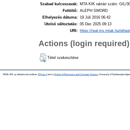
Szabad kulcsszavak:
MTA KIK raktári szám: GIL/3
Feltöltő:
ALEPH SWORD
Elhelyezés dátuma:
19 Júli 2016 06:42
Utolsó változtatás:
05 Dec 2025 09:13
URI:
https://real-ms.mtak.hu/id/epr
Actions (login required)
Tétel szekesztése
REAL-MS, az alkalamzott szoftver:
EPrints 3
amit a
School of Electronics and Computer Science
, University of Southampton fejle