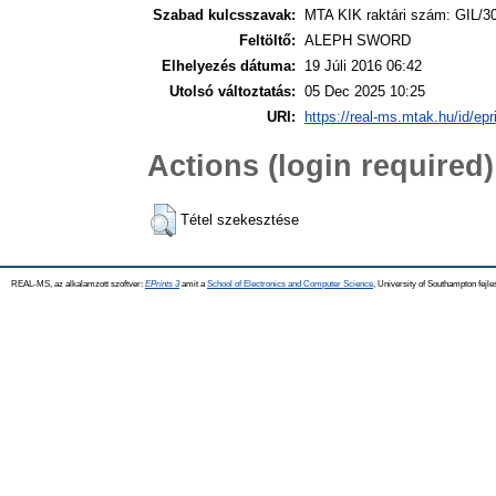
Szabad kulcsszavak:
MTA KIK raktári szám: GIL/3
Feltöltő:
ALEPH SWORD
Elhelyezés dátuma:
19 Júli 2016 06:42
Utolsó változtatás:
05 Dec 2025 10:25
URI:
https://real-ms.mtak.hu/id/epr
Actions (login required)
Tétel szekesztése
REAL-MS, az alkalamzott szoftver:
EPrints 3
amit a
School of Electronics and Computer Science
, University of Southampton fejle