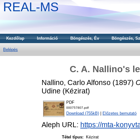
REAL-MS
Kezdőlap
Információ
Böngészés, Év
Böngészés, Sz
Belépés
C. A. Nallino's l
Nallino, Carlo Alfonso
(1897)
C
Udine (Kézirat)
PDF
000757807.pdf
Download (755kB)
|
Előzetes bemutató
Aleph URL:
https://mta-konyvt
Tétel típus:
Kézirat