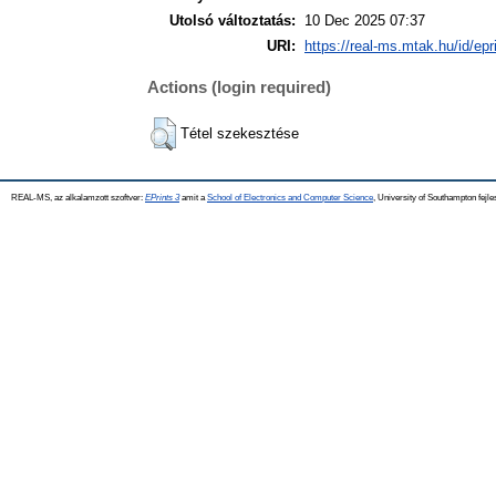
Utolsó változtatás:
10 Dec 2025 07:37
URI:
https://real-ms.mtak.hu/id/epr
Actions (login required)
Tétel szekesztése
REAL-MS, az alkalamzott szoftver:
EPrints 3
amit a
School of Electronics and Computer Science
, University of Southampton fejle