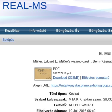
REAL-MS
Kezdőlap
Információ
Böngészés, Év
Böngészés, Sz
Belépés
E. Mül
Müller, Eduard
E. Müller's visiting-card.
, Bern (Kézirat
PDF
000757718.pdf
Download (323kB)
|
Előzetes bemutató
Aleph URL:
https://mta-konyvtar.primo.exlibrisgroup.
Tétel típus:
Kézirat
Szabad kulcsszavak:
MTA KIK raktári szám: GIL/3
Feltöltő:
ALEPH SWORD
Elhelyezés dátuma:
19 Júli 2016 06:40