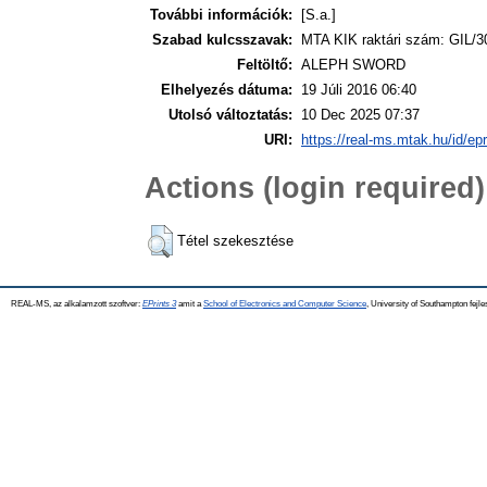
További információk:
[S.a.]
Szabad kulcsszavak:
MTA KIK raktári szám: GIL/3
Feltöltő:
ALEPH SWORD
Elhelyezés dátuma:
19 Júli 2016 06:40
Utolsó változtatás:
10 Dec 2025 07:37
URI:
https://real-ms.mtak.hu/id/ep
Actions (login required)
Tétel szekesztése
REAL-MS, az alkalamzott szoftver:
EPrints 3
amit a
School of Electronics and Computer Science
, University of Southampton fejle