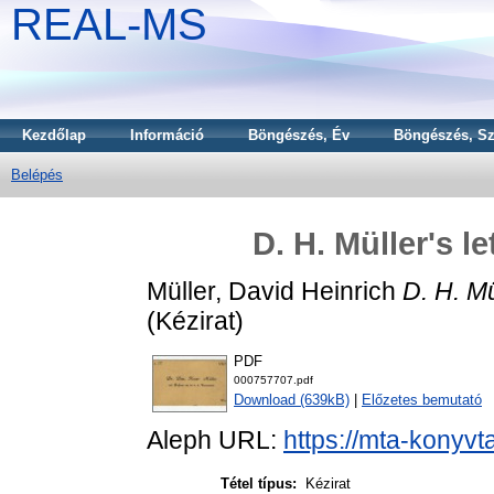
REAL-MS
Kezdőlap
Információ
Böngészés, Év
Böngészés, Sz
Belépés
D. H. Müller's l
Müller, David Heinrich
D. H. Mü
(Kézirat)
PDF
000757707.pdf
Download (639kB)
|
Előzetes bemutató
Aleph URL:
https://mta-konyvt
Tétel típus:
Kézirat