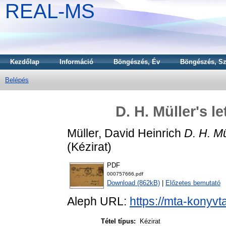
REAL-MS
Kezdőlap
Információ
Böngészés, Év
Böngészés, Sz
Belépés
D. H. Müller's l
Müller, David Heinrich
D. H. Mü
(Kézirat)
PDF
000757666.pdf
Download (862kB)
|
Előzetes bemutató
Aleph URL:
https://mta-konyvt
Tétel típus:
Kézirat