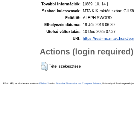
További információk:
[1889. 10. 14.]
Szabad kulcsszavak:
MTA KIK raktári szám: GIL/3
Feltöltő:
ALEPH SWORD
Elhelyezés dátuma:
19 Júli 2016 06:39
Utolsó változtatás:
10 Dec 2025 07:37
URI:
https://real-ms.mtak.hu/id/ep
Actions (login required)
Tétel szekesztése
REAL-MS, az alkalamzott szoftver:
EPrints 3
amit a
School of Electronics and Computer Science
, University of Southampton fejle