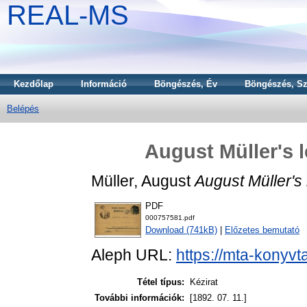
REAL-MS
Kezdőlap
Információ
Böngészés, Év
Böngészés, Sz
Belépés
August Müller's l
Müller, August
August Müller's 
PDF
000757581.pdf
Download (741kB)
|
Előzetes bemutató
Aleph URL:
https://mta-konyvt
Tétel típus:
Kézirat
További információk:
[1892. 07. 11.]