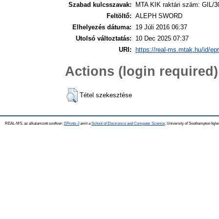
Szabad kulcsszavak:
MTA KIK raktári szám: GIL/3
Feltöltő:
ALEPH SWORD
Elhelyezés dátuma:
19 Júli 2016 06:37
Utolsó változtatás:
10 Dec 2025 07:37
URI:
https://real-ms.mtak.hu/id/ep
Actions (login required)
Tétel szekesztése
REAL-MS, az alkalamzott szoftver:
EPrints 3
amit a
School of Electronics and Computer Science
, University of Southampton fejle