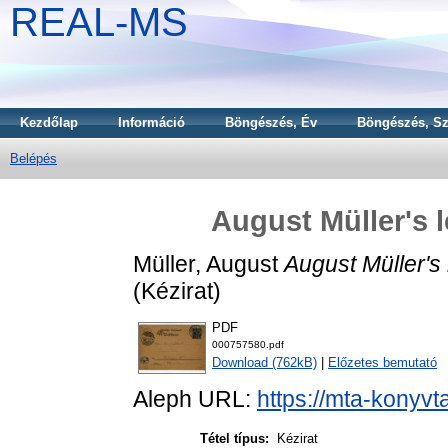
REAL-MS
Kezdőlap
Információ
Böngészés, Év
Böngészés, Sz
Belépés
August Müller's l
Müller, August
August Müller's 
(Kézirat)
PDF
000757580.pdf
Download (762kB)
|
Előzetes bemutató
Aleph URL:
https://mta-konyvt
Tétel típus:
Kézirat