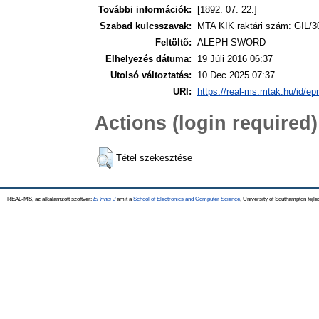
További információk:
[1892. 07. 22.]
Szabad kulcsszavak:
MTA KIK raktári szám: GIL/3
Feltöltő:
ALEPH SWORD
Elhelyezés dátuma:
19 Júli 2016 06:37
Utolsó változtatás:
10 Dec 2025 07:37
URI:
https://real-ms.mtak.hu/id/ep
Actions (login required)
Tétel szekesztése
REAL-MS, az alkalamzott szoftver:
EPrints 3
amit a
School of Electronics and Computer Science
, University of Southampton fejle