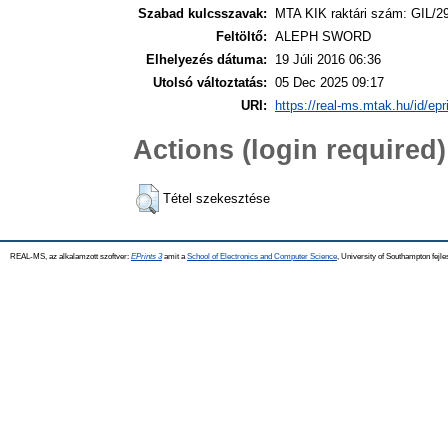
Szabad kulcsszavak:
MTA KIK raktári szám: GIL/2
Feltöltő:
ALEPH SWORD
Elhelyezés dátuma:
19 Júli 2016 06:36
Utolsó változtatás:
05 Dec 2025 09:17
URI:
https://real-ms.mtak.hu/id/epr
Actions (login required)
Tétel szekesztése
REAL-MS, az alkalamzott szoftver:
EPrints 3
amit a
School of Electronics and Computer Science
, University of Southampton fejle