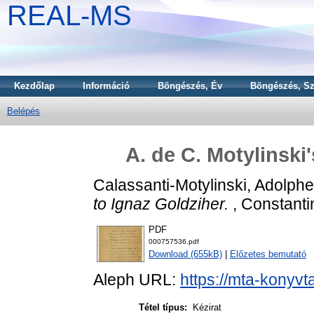
REAL-MS
Kezdőlap
Információ
Böngészés, Év
Böngészés, Sz
Belépés
A. de C. Motylinski'
Calassanti-Motylinski, Adolph
to Ignaz Goldziher.
, Constanti
PDF
000757536.pdf
Download (655kB)
|
Előzetes bemutató
Aleph URL:
https://mta-konyvt
Tétel típus:
Kézirat