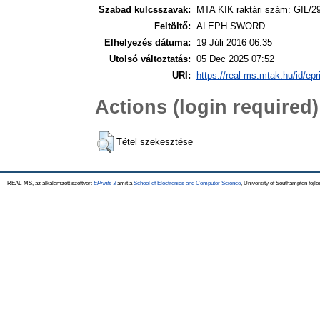
Szabad kulcsszavak:
MTA KIK raktári szám: GIL/2
Feltöltő:
ALEPH SWORD
Elhelyezés dátuma:
19 Júli 2016 06:35
Utolsó változtatás:
05 Dec 2025 07:52
URI:
https://real-ms.mtak.hu/id/epr
Actions (login required)
Tétel szekesztése
REAL-MS, az alkalamzott szoftver:
EPrints 3
amit a
School of Electronics and Computer Science
, University of Southampton fejle