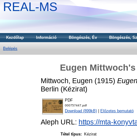
REAL-MS
Kezdőlap
Információ
Böngészés, Év
Böngészés, Sz
Belépés
Eugen Mittwoch's l
Mittwoch, Eugen
(1915)
Eugen 
Berlin (Kézirat)
PDF
000757447.pdf
Download (899kB)
|
Előzetes bemutató
Aleph URL:
https://mta-konyvt
Tétel típus:
Kézirat