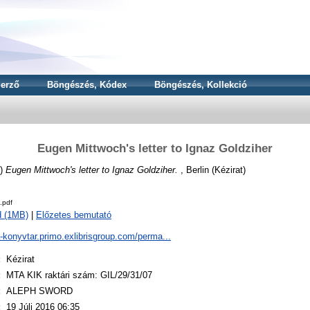
erző
Böngészés, Kódex
Böngészés, Kollekció
Eugen Mittwoch's letter to Ignaz Goldziher
6)
Eugen Mittwoch's letter to Ignaz Goldziher.
, Berlin (Kézirat)
.pdf
d (1MB)
|
Előzetes bemutató
a-konyvtar.primo.exlibrisgroup.com/perma...
:
Kézirat
:
MTA KIK raktári szám: GIL/29/31/07
:
ALEPH SWORD
:
19 Júli 2016 06:35