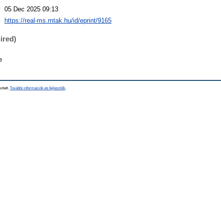
:
05 Dec 2025 09:13
:
https://real-ms.mtak.hu/id/eprint/9165
ired)
e
sztett.
További információk és fejlesztők
.