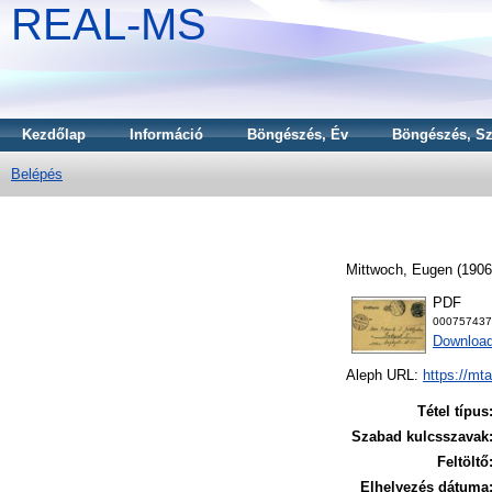
REAL-MS
Kezdőlap
Információ
Böngészés, Év
Böngészés, Sz
Belépés
Mittwoch, Eugen
(190
PDF
000757437
Downloa
Aleph URL:
https://mt
Tétel típus
Szabad kulcsszavak
Feltöltő
Elhelyezés dátuma