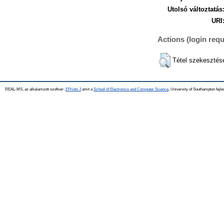
Utolsó változtatás
URI
Actions (login requ
Tétel szekesztés
REAL-MS, az alkalamzott szoftver:
EPrints 3
amit a
School of Electronics and Computer Science
, University of Southampton fejle