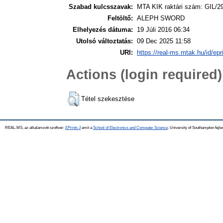
Szabad kulcsszavak:
MTA KIK raktári szám: GIL/2
Feltöltő:
ALEPH SWORD
Elhelyezés dátuma:
19 Júli 2016 06:34
Utolsó változtatás:
09 Dec 2025 11:58
URI:
https://real-ms.mtak.hu/id/epr
Actions (login required)
Tétel szekesztése
REAL-MS, az alkalamzott szoftver:
EPrints 3
amit a
School of Electronics and Computer Science
, University of Southampton fejle