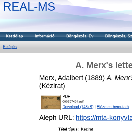
REAL-MS
Kezdőlap
Információ
Böngészés, Év
Böngészés, Sz
Belépés
A. Merx's lett
Merx, Adalbert
(1889)
A. Merx'
(Kézirat)
PDF
000757404.pdf
Download (748kB)
|
Előzetes bemutató
Aleph URL:
https://mta-konyvt
Tétel típus:
Kézirat