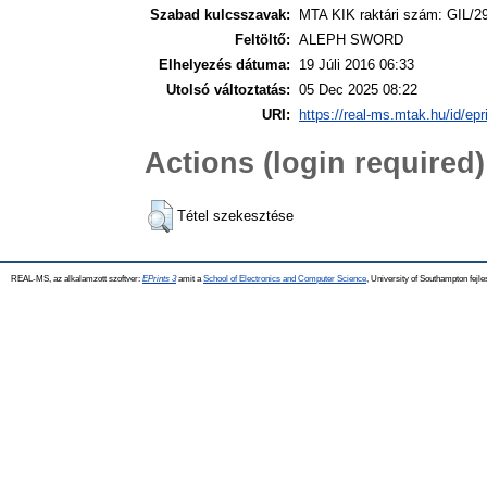
Szabad kulcsszavak:
MTA KIK raktári szám: GIL/2
Feltöltő:
ALEPH SWORD
Elhelyezés dátuma:
19 Júli 2016 06:33
Utolsó változtatás:
05 Dec 2025 08:22
URI:
https://real-ms.mtak.hu/id/epr
Actions (login required)
Tétel szekesztése
REAL-MS, az alkalamzott szoftver:
EPrints 3
amit a
School of Electronics and Computer Science
, University of Southampton fejle