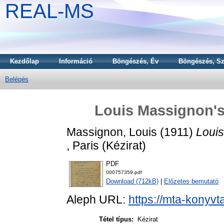
REAL-MS
Kezdőlap
Információ
Böngészés, Év
Böngészés, Sz
Belépés
Louis Massignon's 
Massignon, Louis
(1911)
Louis
, Paris (Kézirat)
PDF
000757359.pdf
Download (712kB)
|
Előzetes bemutató
Aleph URL:
https://mta-konyvt
Tétel típus:
Kézirat