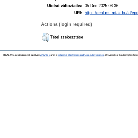
Utolsó változtatás:
05 Dec 2025 08:36
URI:
https://real-ms.mtak.hu/id/epr
Actions (login required)
Tétel szekesztése
REAL-MS, az alkalamzott szoftver:
EPrints 3
amit a
School of Electronics and Computer Science
, University of Southampton fejle