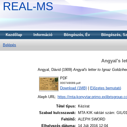
REAL-MS
Kezdőlap
Információ
Böngészés, Év
Böngészés, Sz
Belépés
Angyal's le
Angyal, Dávid
(1909)
Angyal's letter to Ignaz Goldzihe
PDF
000749089.pdf
Download (1MB)
|
Előzetes bemutató
Aleph URL:
https://mta-konyvtar.primo.exlibrisgroup.
Tétel típus:
Kézirat
Szabad kulcsszavak:
MTA KIK raktári szám: GIL/0
Feltöltő:
ALEPH SWORD
Elhelyezés dátuma:
14 Júli 2016 12:04