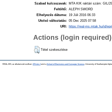
Szabad kulcsszavak:
MTA KIK raktári szám: GIL/2
Feltöltő:
ALEPH SWORD
Elhelyezés dátuma:
19 Júli 2016 06:33
Utolsó változtatás:
05 Dec 2025 07:58
URI:
https://real-ms.mtak.hu/id/epr
Actions (login required)
Tétel szekesztése
REAL-MS, az alkalamzott szoftver:
EPrints 3
amit a
School of Electronics and Computer Science
, University of Southampton fejle