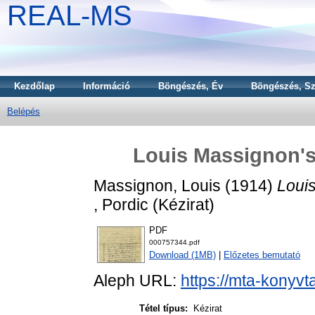
REAL-MS
Kezdőlap
Információ
Böngészés, Év
Böngészés, Sz
Belépés
Louis Massignon's 
Massignon, Louis
(1914)
Louis
, Pordic (Kézirat)
PDF
000757344.pdf
Download (1MB)
|
Előzetes bemutató
Aleph URL:
https://mta-konyvt
Tétel típus:
Kézirat