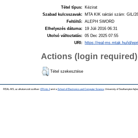
Tétel típus:
Kézirat
Szabad kulcsszavak:
MTA KIK raktári szám: GIL/2
Feltöltő:
ALEPH SWORD
Elhelyezés dátuma:
19 Júli 2016 06:31
Utolsó változtatás:
05 Dec 2025 07:55
URI:
https://real-ms.mtak.hu/id/epr
Actions (login required)
Tétel szekesztése
REAL-MS, az alkalamzott szoftver:
EPrints 3
amit a
School of Electronics and Computer Science
, University of Southampton fejle