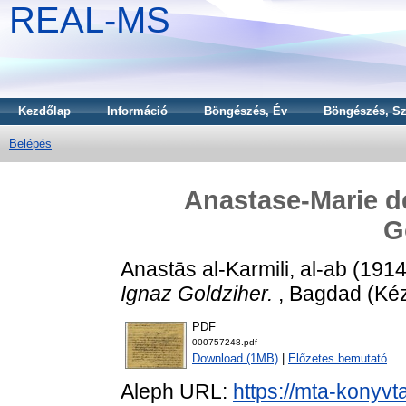
REAL-MS
Kezdőlap
Információ
Böngészés, Év
Böngészés, Sz
Belépés
Anastase-Marie de 
G
Anastās al-Karmili, al-ab
(191
Ignaz Goldziher.
, Bagdad (Kéz
PDF
000757248.pdf
Download (1MB)
|
Előzetes bemutató
Aleph URL:
https://mta-konyvt