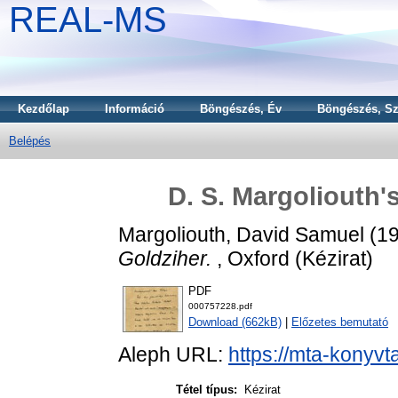
REAL-MS
Kezdőlap
Információ
Böngészés, Év
Böngészés, Sz
Belépés
D. S. Margoliouth's
Margoliouth, David Samuel
(1
Goldziher.
, Oxford (Kézirat)
PDF
000757228.pdf
Download (662kB)
|
Előzetes bemutató
Aleph URL:
https://mta-konyvt
Tétel típus:
Kézirat