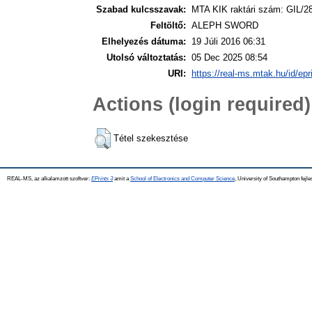
Szabad kulcsszavak:
MTA KIK raktári szám: GIL/2
Feltöltő:
ALEPH SWORD
Elhelyezés dátuma:
19 Júli 2016 06:31
Utolsó változtatás:
05 Dec 2025 08:54
URI:
https://real-ms.mtak.hu/id/epr
Actions (login required)
Tétel szekesztése
REAL-MS, az alkalamzott szoftver:
EPrints 3
amit a
School of Electronics and Computer Science
, University of Southampton fejle