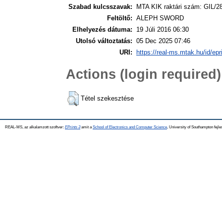
Szabad kulcsszavak:
MTA KIK raktári szám: GIL/2
Feltöltő:
ALEPH SWORD
Elhelyezés dátuma:
19 Júli 2016 06:30
Utolsó változtatás:
05 Dec 2025 07:46
URI:
https://real-ms.mtak.hu/id/epr
Actions (login required)
Tétel szekesztése
REAL-MS, az alkalamzott szoftver:
EPrints 3
amit a
School of Electronics and Computer Science
, University of Southampton fejle