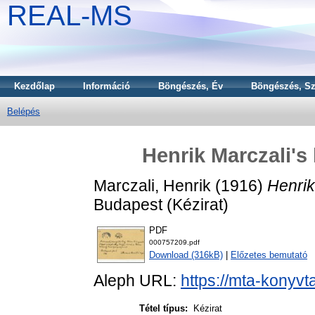
REAL-MS
Kezdőlap
Információ
Böngészés, Év
Böngészés, Sz
Belépés
Henrik Marczali's 
Marczali, Henrik
(1916)
Henrik
Budapest (Kézirat)
PDF
000757209.pdf
Download (316kB)
|
Előzetes bemutató
Aleph URL:
https://mta-konyvt
Tétel típus:
Kézirat