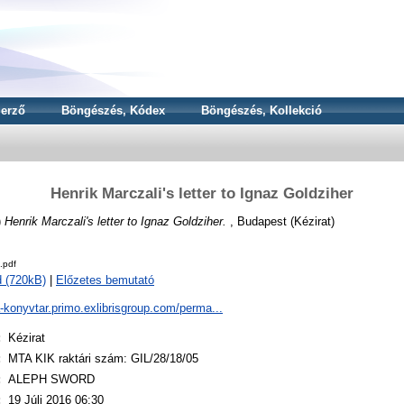
erző
Böngészés, Kódex
Böngészés, Kollekció
Henrik Marczali's letter to Ignaz Goldziher
)
Henrik Marczali's letter to Ignaz Goldziher.
, Budapest (Kézirat)
.pdf
 (720kB)
|
Előzetes bemutató
a-konyvtar.primo.exlibrisgroup.com/perma...
:
Kézirat
:
MTA KIK raktári szám: GIL/28/18/05
:
ALEPH SWORD
:
19 Júli 2016 06:30