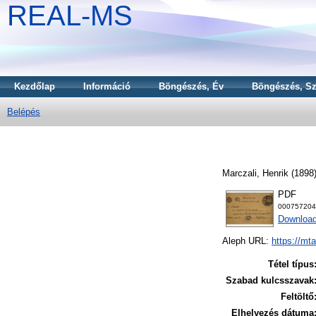
REAL-MS
Kezdőlap
Információ
Böngészés, Év
Böngészés, Sz
Belépés
Marczali, Henrik
(1898
PDF
000757204
Download
Aleph URL:
https://mt
Tétel típus
Szabad kulcsszavak
Feltöltő
Elhelyezés dátuma