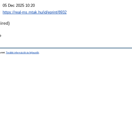
:
05 Dec 2025 10:20
:
https://real-ms.mtak.hu/id/eprint/8932
ired)
e
sztett.
További információk és fejlesztők
.