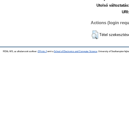
Utolsó változtatás
URI
Actions (login requ
Tétel szekesztés
REAL-MS, az alkalamzott szoftver:
EPrints 3
amit a
School of Electronics and Computer Science
, University of Southampton fejle