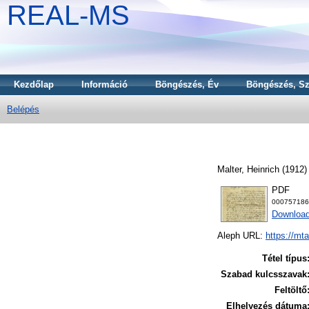
REAL-MS
Kezdőlap
Információ
Böngészés, Év
Böngészés, Sz
Belépés
Malter, Heinrich
(1912
PDF
000757186
Download
Aleph URL:
https://mt
Tétel típus
Szabad kulcsszavak
Feltöltő
Elhelyezés dátuma