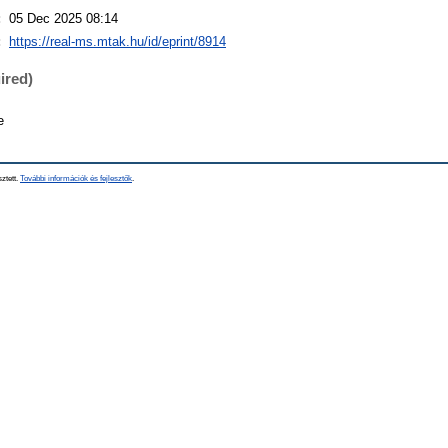
:
05 Dec 2025 08:14
:
https://real-ms.mtak.hu/id/eprint/8914
ired)
e
sztett.
További információk és fejlesztők
.