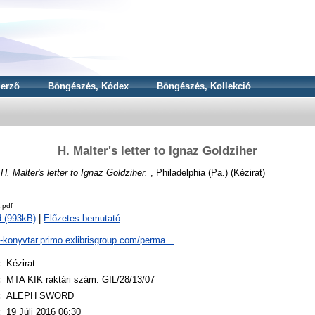
erző
Böngészés, Kódex
Böngészés, Kollekció
H. Malter's letter to Ignaz Goldziher
)
H. Malter's letter to Ignaz Goldziher.
, Philadelphia (Pa.) (Kézirat)
.pdf
 (993kB)
|
Előzetes bemutató
a-konyvtar.primo.exlibrisgroup.com/perma...
:
Kézirat
:
MTA KIK raktári szám: GIL/28/13/07
:
ALEPH SWORD
:
19 Júli 2016 06:30