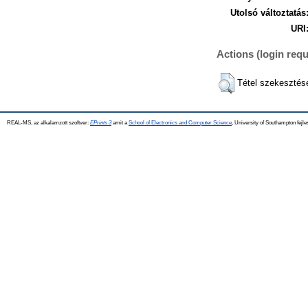
Utolsó változtatás
URI
Actions (login requ
Tétel szekesztés
REAL-MS, az alkalamzott szoftver:
EPrints 3
amit a
School of Electronics and Computer Science
, University of Southampton fejle