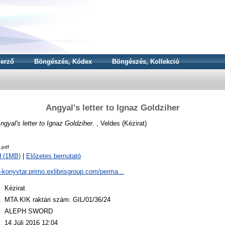
erző
Böngészés, Kódex
Böngészés, Kollekció
Angyal's letter to Ignaz Goldziher
ngyal's letter to Ignaz Goldziher.
, Veldes (Kézirat)
.pdf
d (1MB)
|
Előzetes bemutató
a-konyvtar.primo.exlibrisgroup.com/perma...
:
Kézirat
:
MTA KIK raktári szám: GIL/01/36/24
:
ALEPH SWORD
:
14 Júli 2016 12:04