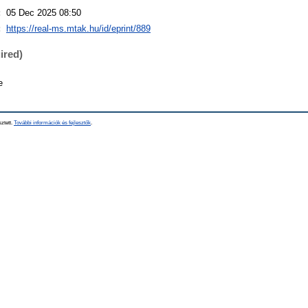
:
05 Dec 2025 08:50
:
https://real-ms.mtak.hu/id/eprint/889
ired)
e
sztett.
További információk és fejlesztők
.