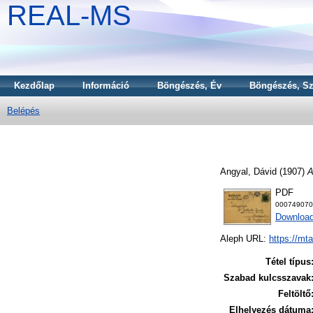
REAL-MS
Kezdőlap
Információ
Böngészés, Év
Böngészés, Sz
Belépés
Angyal, Dávid
(1907)
A
PDF
000749070
Downloa
Aleph URL:
https://mt
Tétel típus
Szabad kulcsszavak
Feltöltő
Elhelyezés dátuma