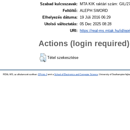
Szabad kulcsszavak:
MTA KIK raktári szám: GIL/2
Feltöltő:
ALEPH SWORD
Elhelyezés dátuma:
19 Júli 2016 06:29
Utolsó változtatás:
05 Dec 2025 08:28
URI:
https://real-ms.mtak.hu/id/epr
Actions (login required)
Tétel szekesztése
REAL-MS, az alkalamzott szoftver:
EPrints 3
amit a
School of Electronics and Computer Science
, University of Southampton fejle