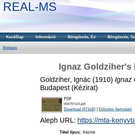
REAL-MS
Kezdőlap
Információ
Böngészés, Év
Böngészés, Sz
Belépés
Ignaz Goldziher's 
Goldziher, Ignác
(1910)
Ignaz 
Budapest (Kézirat)
PDF
000757110.pdf
Download (871kB)
|
Előzetes bemutató
Aleph URL:
https://mta-konyvt
Tétel típus:
Kézirat