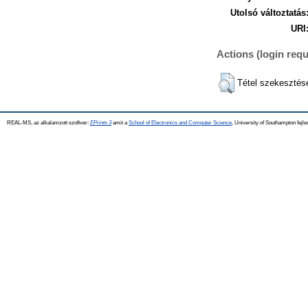
Utolsó változtatás
URI
Actions (login requ
Tétel szekesztés
REAL-MS, az alkalamzott szoftver:
EPrints 3
amit a
School of Electronics and Computer Science
, University of Southampton fejle