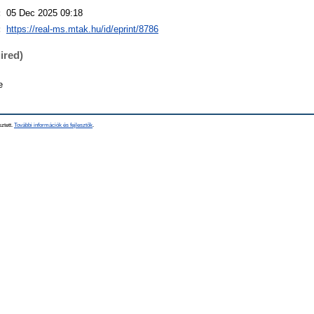
:
05 Dec 2025 09:18
:
https://real-ms.mtak.hu/id/eprint/8786
ired)
e
sztett.
További információk és fejlesztők
.