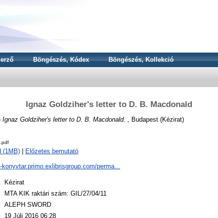
erző
Böngészés, Kódex
Böngészés, Kollekció
Ignaz Goldziher's letter to D. B. Macdonald
)
Ignaz Goldziher's letter to D. B. Macdonald.
, Budapest (Kézirat)
.pdf
d (1MB)
|
Előzetes bemutató
a-konyvtar.primo.exlibrisgroup.com/perma...
:
Kézirat
:
MTA KIK raktári szám: GIL/27/04/11
:
ALEPH SWORD
:
19 Júli 2016 06:28