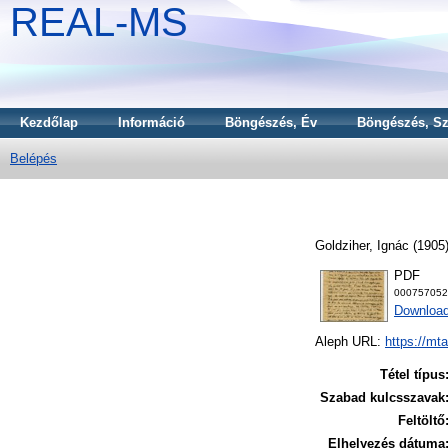
REAL-MS
Kezdőlap
Információ
Böngészés, Év
Böngészés, Sz
Belépés
Goldziher, Ignác
(1905
PDF
000757052
Downloa
Aleph URL:
https://mt
Tétel típus
Szabad kulcsszavak
Feltöltő
Elhelyezés dátuma