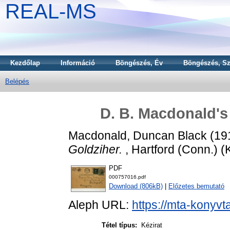
REAL-MS
Kezdőlap
Információ
Böngészés, Év
Böngészés, Sz
Belépés
D. B. Macdonald's 
Macdonald, Duncan Black
(19
Goldziher.
, Hartford (Conn.) (K
PDF
000757016.pdf
Download (806kB)
|
Előzetes bemutató
Aleph URL:
https://mta-konyvt
Tétel típus:
Kézirat