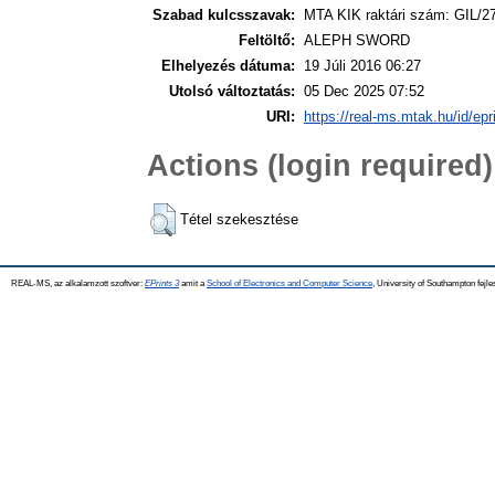
Szabad kulcsszavak:
MTA KIK raktári szám: GIL/2
Feltöltő:
ALEPH SWORD
Elhelyezés dátuma:
19 Júli 2016 06:27
Utolsó változtatás:
05 Dec 2025 07:52
URI:
https://real-ms.mtak.hu/id/epr
Actions (login required)
Tétel szekesztése
REAL-MS, az alkalamzott szoftver:
EPrints 3
amit a
School of Electronics and Computer Science
, University of Southampton fejle