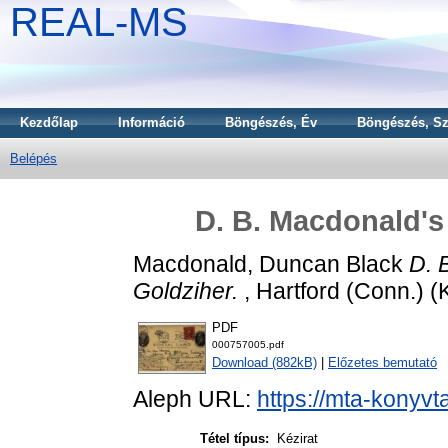
REAL-MS
Kezdőlap
Információ
Böngészés, Év
Böngészés, Sz
Belépés
D. B. Macdonald's 
Macdonald, Duncan Black
D. 
Goldziher.
, Hartford (Conn.) (K
PDF
000757005.pdf
Download (882kB)
|
Előzetes bemutató
Aleph URL:
https://mta-konyvt
Tétel típus:
Kézirat