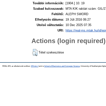
További információk:
[1904.] 10. 19
Szabad kulcsszavak:
MTA KIK raktári szám: GIL/2
Feltöltő:
ALEPH SWORD
Elhelyezés dátuma:
19 Júli 2016 06:27
Utolsó változtatás:
10 Dec 2025 07:35
URI:
https://real-ms.mtak.hu/id/ep
Actions (login required)
Tétel szekesztése
REAL-MS, az alkalamzott szoftver:
EPrints 3
amit a
School of Electronics and Computer Science
, University of Southampton fejle