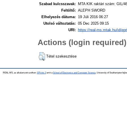
Szabad kulcsszavak:
MTA KIK raktári szám: GIL/4
Feltöltő:
ALEPH SWORD
Elhelyezés dátuma:
19 Júli 2016 06:27
Utolsó változtatás:
05 Dec 2025 09:15
URI:
https://real-ms.mtak.hu/id/epr
Actions (login required)
Tétel szekesztése
REAL-MS, az alkalamzott szoftver:
EPrints 3
amit a
School of Electronics and Computer Science
, University of Southampton fejle