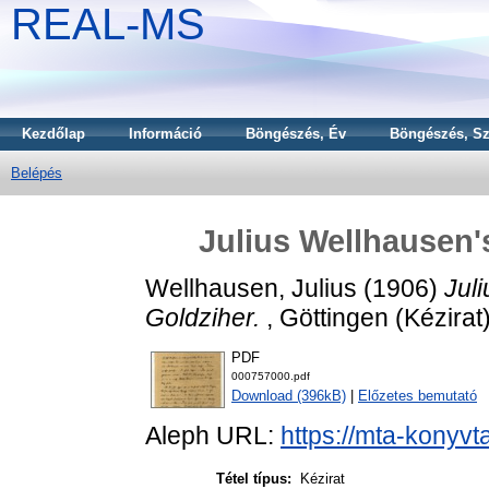
REAL-MS
Kezdőlap
Információ
Böngészés, Év
Böngészés, Sz
Belépés
Julius Wellhausen's
Wellhausen, Julius
(1906)
Juli
Goldziher.
, Göttingen (Kézirat
PDF
000757000.pdf
Download (396kB)
|
Előzetes bemutató
Aleph URL:
https://mta-konyvt
Tétel típus:
Kézirat