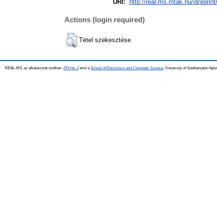
URI:
http://real-ms.mtak.hu/id/eprin
Actions (login required)
Tétel szekesztése
REAL-MS, az alkalamzott szoftver:
EPrints 3
amit a
School of Electronics and Computer Science
, University of Southampton fejle