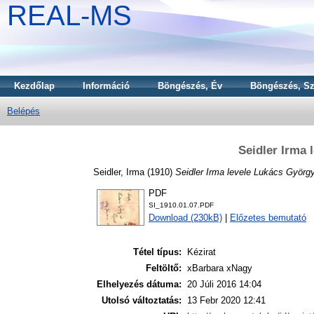
REAL-MS
Kezdőlap
Információ
Böngészés, Év
Böngészés, Sz
Belépés
Seidler Irma
Seidler, Irma
(1910)
Seidler Irma levele Lukács Györg
PDF
SI_1910.01.07.PDF
Download (230kB)
|
Előzetes bemutató
Tétel típus:
Kézirat
Feltöltő:
xBarbara xNagy
Elhelyezés dátuma:
20 Júli 2016 14:04
Utolsó változtatás:
13 Febr 2020 12:41