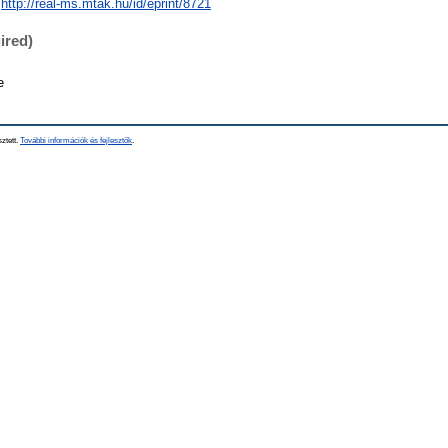
http://real-ms.mtak.hu/id/eprint/8721
ired)
e
sztett.
További információk és fejlesztők
.