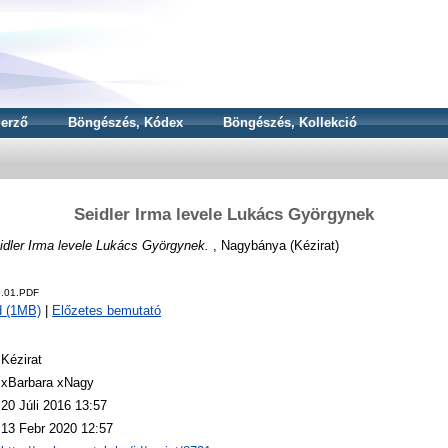
erző
Böngészés, Kódex
Böngészés, Kollekció
Seidler Irma levele Lukács Györgynek
idler Irma levele Lukács Györgynek.
, Nagybánya (Kézirat)
0.01.PDF
d (1MB)
|
Előzetes bemutató
Kézirat
xBarbara xNagy
20 Júli 2016 13:57
13 Febr 2020 12:57