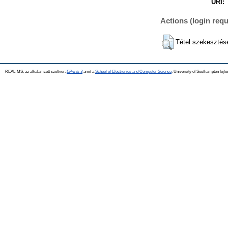
URI:
Actions (login requ
Tétel szekesztés
REAL-MS, az alkalamzott szoftver:
EPrints 3
amit a
School of Electronics and Computer Science
, University of Southampton fejle