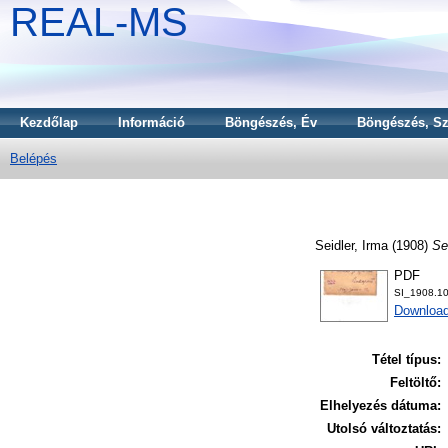
REAL-MS
Kezdőlap
Információ
Böngészés, Év
Böngészés, Sz
Belépés
Seidler, Irma
(1908)
Se
PDF
SI_1908.1
Downloa
Tétel típus:
Feltöltő:
Elhelyezés dátuma:
Utolsó változtatás: